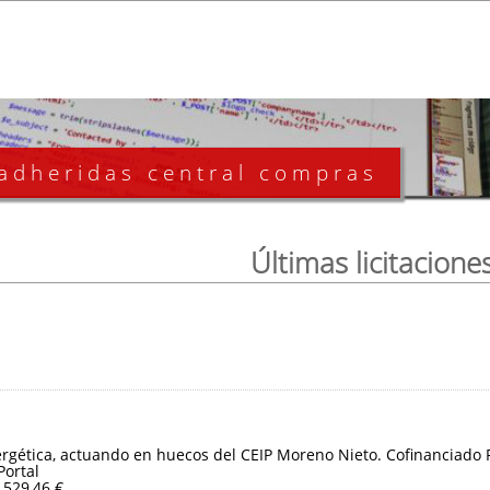
 adheridas central compras
Últimas licitacione
ergética, actuando en huecos del CEIP Moreno Nieto. Cofinanciado
Portal
.529,46 €