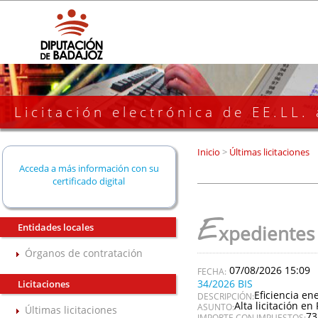
Licitación electrónica de EE.LL.
Inicio
>
Últimas licitaciones
Acceda a más información con su
certificado digital
E
Entidades locales
xpedientes
Órganos de contratación
07/08/2026 15:09
34/2026 BIS
Licitaciones
Eficiencia en
DESCRIPCIÓN:
Alta licitación en 
ASUNTO:
Últimas licitaciones
73
IMPORTE CON IMPUESTOS: