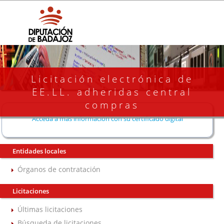
Licitación electrónica de
EE.LL. adheridas central
compras
Acceda a más información con su certificado digital
Entidades locales
Órganos de contratación
Licitaciones
Últimas licitaciones
Búsqueda de licitaciones