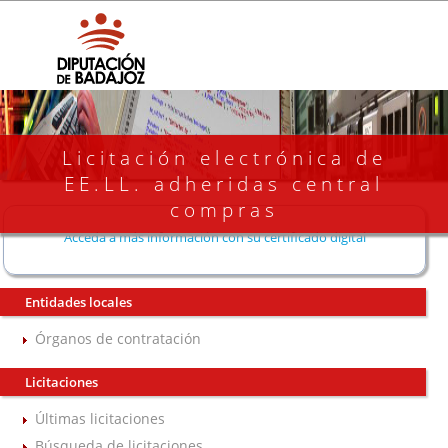
Licitación electrónica de
EE.LL. adheridas central
compras
Acceda a más información con su certificado digital
Entidades locales
Órganos de contratación
Licitaciones
Últimas licitaciones
Búsqueda de licitaciones