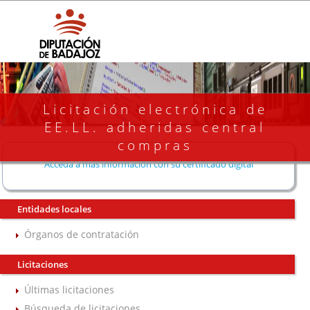
Licitación electrónica de
EE.LL. adheridas central
compras
Acceda a más información con su certificado digital
Entidades locales
Órganos de contratación
Licitaciones
Últimas licitaciones
Búsqueda de licitaciones