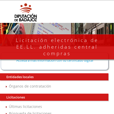
Licitación electrónica de
EE.LL. adheridas central
compras
Acceda a más información con su certificado digital
Entidades locales
Órganos de contratación
Licitaciones
Últimas licitaciones
Búsqueda de licitaciones