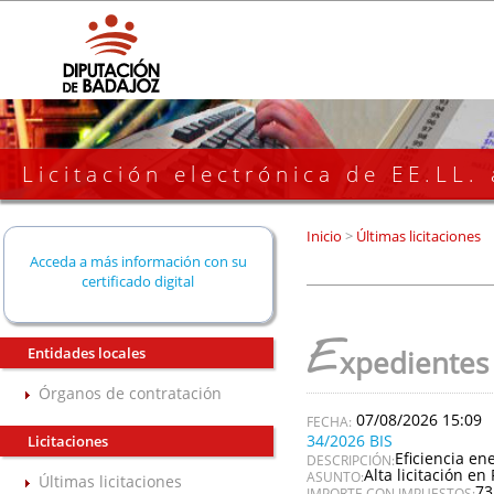
Licitación electrónica de EE.LL.
Inicio
>
Últimas licitaciones
Acceda a más información con su
certificado digital
E
Entidades locales
xpedientes
Órganos de contratación
07/08/2026 15:09
34/2026 BIS
Licitaciones
Eficiencia en
DESCRIPCIÓN:
Alta licitación en 
ASUNTO:
Últimas licitaciones
73
IMPORTE CON IMPUESTOS: