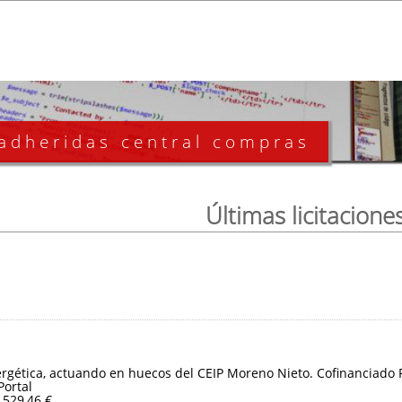
 adheridas central compras
Últimas licitacione
ergética, actuando en huecos del CEIP Moreno Nieto. Cofinanciado
Portal
.529,46 €