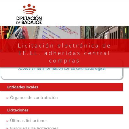
Licitación electrónica de
EE.LL. adheridas central
compras
Acceda a más información con su certificado digital
Entidades locales
Órganos de contratación
Licitaciones
Últimas licitaciones
Búsqueda de licitaciones