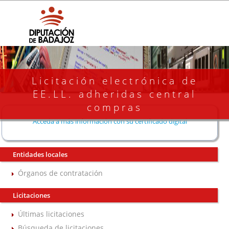
Licitación electrónica de
EE.LL. adheridas central
compras
Acceda a más información con su certificado digital
Entidades locales
Órganos de contratación
Licitaciones
Últimas licitaciones
Búsqueda de licitaciones