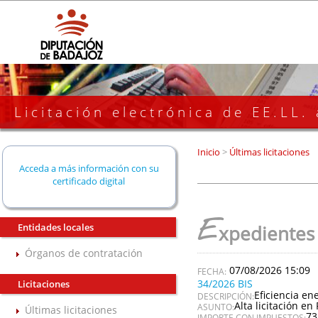
Licitación electrónica de EE.LL.
Inicio
>
Últimas licitaciones
Acceda a más información con su
certificado digital
E
Entidades locales
xpedientes
Órganos de contratación
07/08/2026 15:09
34/2026 BIS
Licitaciones
Eficiencia en
DESCRIPCIÓN:
Alta licitación en 
ASUNTO:
Últimas licitaciones
73
IMPORTE CON IMPUESTOS: