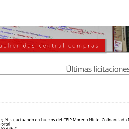
 adheridas central compras
Últimas licitacione
ergética, actuando en huecos del CEIP Moreno Nieto. Cofinanciado
Portal
.529,46 €