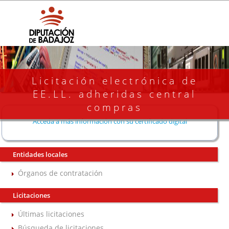
Licitación electrónica de
EE.LL. adheridas central
compras
Acceda a más información con su certificado digital
Entidades locales
Órganos de contratación
Licitaciones
Últimas licitaciones
Búsqueda de licitaciones