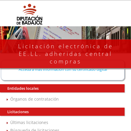
Licitación electrónica de
EE.LL. adheridas central
compras
Acceda a más información con su certificado digital
Entidades locales
Órganos de contratación
Licitaciones
Últimas licitaciones
Búsqueda de licitaciones