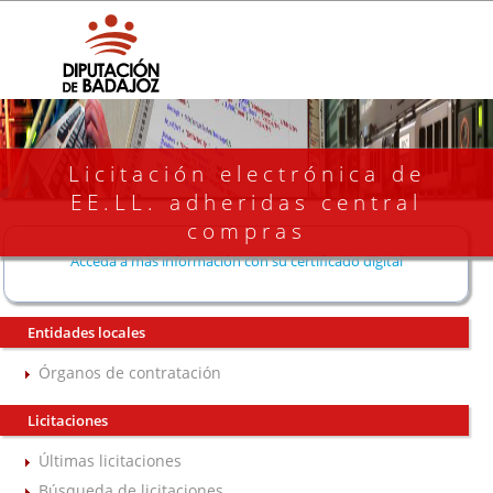
Licitación electrónica de
EE.LL. adheridas central
compras
Acceda a más información con su certificado digital
Entidades locales
Órganos de contratación
Licitaciones
Últimas licitaciones
Búsqueda de licitaciones