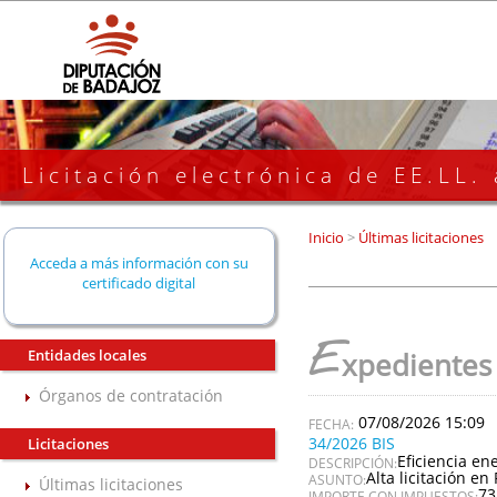
Licitación electrónica de EE.LL.
Inicio
>
Últimas licitaciones
Acceda a más información con su
certificado digital
E
Entidades locales
xpedientes
Órganos de contratación
07/08/2026 15:09
34/2026 BIS
Licitaciones
Eficiencia en
DESCRIPCIÓN:
Alta licitación en 
ASUNTO:
Últimas licitaciones
73
IMPORTE CON IMPUESTOS: