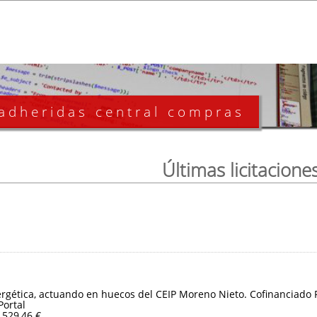
 adheridas central compras
Últimas licitacione
ergética, actuando en huecos del CEIP Moreno Nieto. Cofinanciado
Portal
.529,46 €