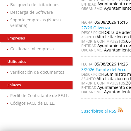
Ayuntamiento d
Búsqueda de licitaciones
ENTIDAD:
Ayuntamient
ORGANISMO:
Descarga de Software
Soporte empresas (Nueva
05/08/2026 15:15
ventana)
27/26 Olivenza
Obra de adecu
DESCRIPCIÓN:
Alta licitación en 
ASUNTO:
Empresas
66
IMPORTE CON IMPUESTOS:
Ayuntamiento de
ENTIDAD:
Gestionar mi empresa
Ayuntamiento
ORGANISMO:
Utilidades
05/08/2026 14:26
3/2026 Fuente del Arco
Verificación de documentos
Suministro m
DESCRIPCIÓN:
Alta licitación en 
ASUNTO:
30
IMPORTE CON IMPUESTOS:
Enlaces
Ayuntamiento de
ENTIDAD:
Ayuntamiento
ORGANISMO:
Perfil de Contratante de EE.LL.
Códigos FACE de EE.LL.
Suscribirse al RSS