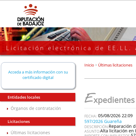
Licitación electrónica de EE.LL.
Inicio
>
Últimas licitaciones
Acceda a más información con su
certificado digital
E
Entidades locales
xpedientes
Órganos de contratación
05/08/2026 22:09
597/2026 Guareña
Licitaciones
Reparación d
DESCRIPCIÓN:
Alta licitación en 
ASUNTO:
Últimas licitaciones
57
IMPORTE CON IMPUESTOS: