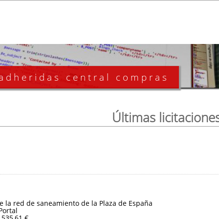
 adheridas central compras
Últimas licitacione
e la red de saneamiento de la Plaza de España
Portal
.535,61 €