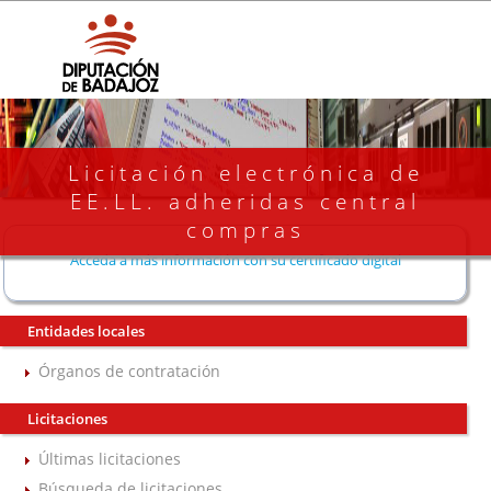
Licitación electrónica de
EE.LL. adheridas central
compras
Acceda a más información con su certificado digital
Entidades locales
Órganos de contratación
Licitaciones
Últimas licitaciones
Búsqueda de licitaciones