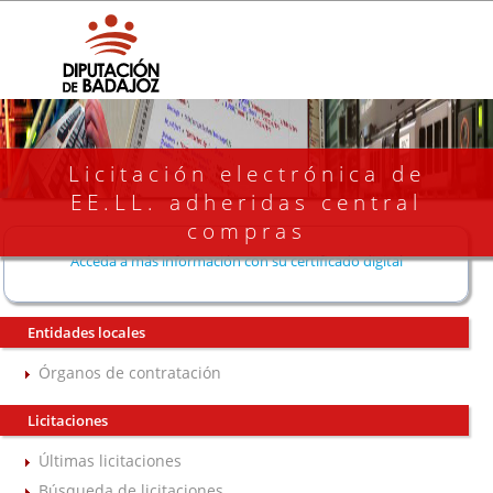
Licitación electrónica de
EE.LL. adheridas central
compras
Acceda a más información con su certificado digital
Entidades locales
Órganos de contratación
Licitaciones
Últimas licitaciones
Búsqueda de licitaciones