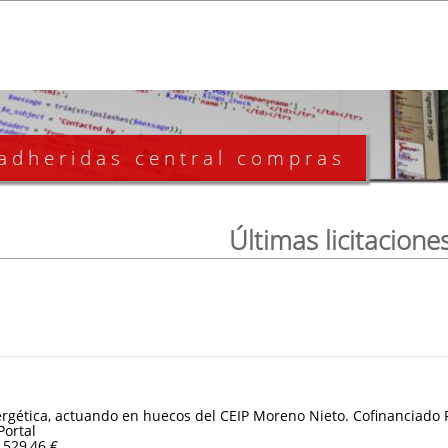
 adheridas central compras
Últimas licitacione
ergética, actuando en huecos del CEIP Moreno Nieto. Cofinanciado
Portal
.529,46 €