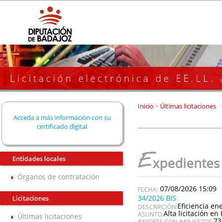
Licitación electrónica de EE.LL.
Inicio
>
Últimas licitaciones
Acceda a más información con su
certificado digital
E
Entidades locales
xpedientes
Órganos de contratación
07/08/2026 15:09
34/2026 BIS
Licitaciones
Eficiencia en
DESCRIPCIÓN:
Alta licitación en 
ASUNTO:
Últimas licitaciones
73
IMPORTE CON IMPUESTOS: