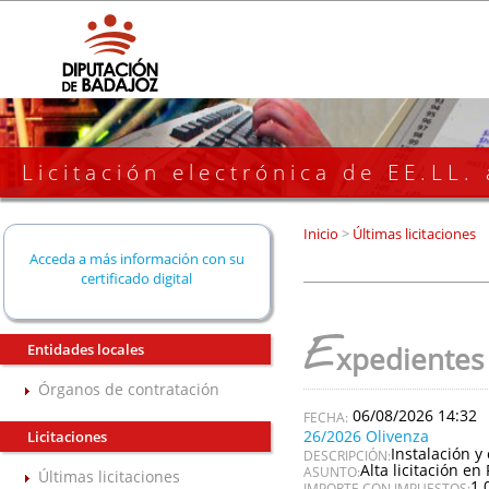
Licitación electrónica de EE.LL.
Inicio
>
Últimas licitaciones
Acceda a más información con su
certificado digital
E
Entidades locales
xpedientes
Órganos de contratación
06/08/2026 14:32
26/2026 Olivenza
Licitaciones
Instalación y
DESCRIPCIÓN:
Alta licitación en 
ASUNTO:
Últimas licitaciones
1.
IMPORTE CON IMPUESTOS: