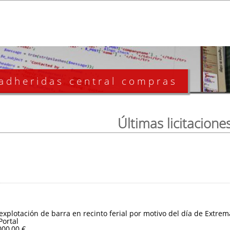
 adheridas central compras
Últimas licitacione
 explotación de barra en recinto ferial por motivo del día de Extre
Portal
000,00 €