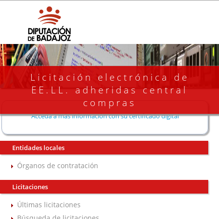
Licitación electrónica de
EE.LL. adheridas central
compras
Acceda a más información con su certificado digital
Entidades locales
Órganos de contratación
Licitaciones
Últimas licitaciones
Búsqueda de licitaciones