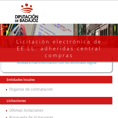
Licitación electrónica de
EE.LL. adheridas central
compras
Acceda a más información con su certificado digital
Entidades locales
Órganos de contratación
Licitaciones
Últimas licitaciones
Búsqueda de licitaciones