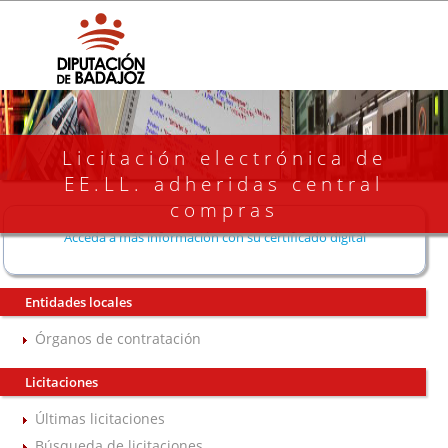
Licitación electrónica de
EE.LL. adheridas central
compras
Acceda a más información con su certificado digital
Entidades locales
Órganos de contratación
Licitaciones
Últimas licitaciones
Búsqueda de licitaciones