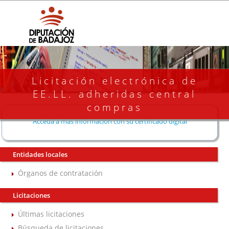
Licitación electrónica de
EE.LL. adheridas central
compras
Acceda a más información con su certificado digital
Entidades locales
Órganos de contratación
Licitaciones
Últimas licitaciones
Búsqueda de licitaciones