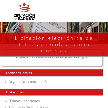
Licitación electrónica de
EE.LL. adheridas central
compras
Acceda a más información con su certificado digital
Entidades locales
Órganos de contratación
Licitaciones
Últimas licitaciones
Búsqueda de licitaciones