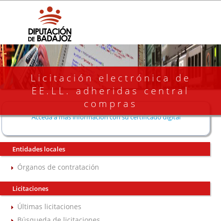
Licitación electrónica de
EE.LL. adheridas central
compras
Acceda a más información con su certificado digital
Entidades locales
Órganos de contratación
Licitaciones
Últimas licitaciones
Búsqueda de licitaciones