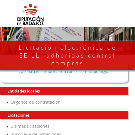
Licitación electrónica de
EE.LL. adheridas central
compras
Acceda a más información con su certificado digital
Entidades locales
Órganos de contratación
Licitaciones
Últimas licitaciones
Búsqueda de licitaciones