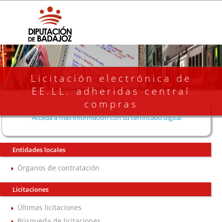
Licitación electrónica de
EE.LL. adheridas central
compras
Acceda a más información con su certificado digital
Entidades locales
Órganos de contratación
Licitaciones
Últimas licitaciones
Búsqueda de licitaciones