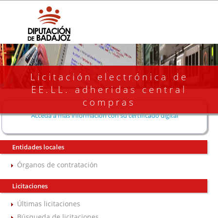
Licitación electrónica de
EE.LL. adheridas central
compras
Acceda a más información con su certificado digital
Entidades locales
Órganos de contratación
Licitaciones
Últimas licitaciones
Búsqueda de licitaciones