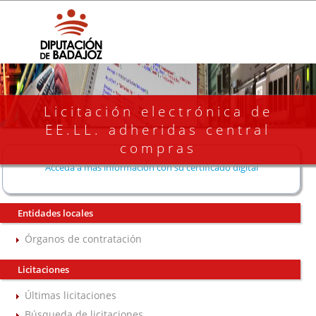
Licitación electrónica de
EE.LL. adheridas central
compras
Acceda a más información con su certificado digital
Entidades locales
Órganos de contratación
Licitaciones
Últimas licitaciones
Búsqueda de licitaciones