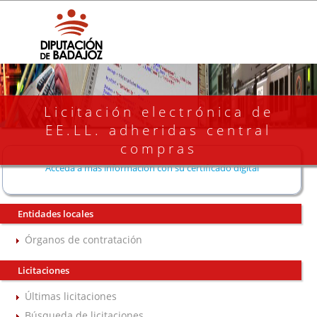
Licitación electrónica de
EE.LL. adheridas central
compras
Acceda a más información con su certificado digital
Entidades locales
Órganos de contratación
Licitaciones
Últimas licitaciones
Búsqueda de licitaciones