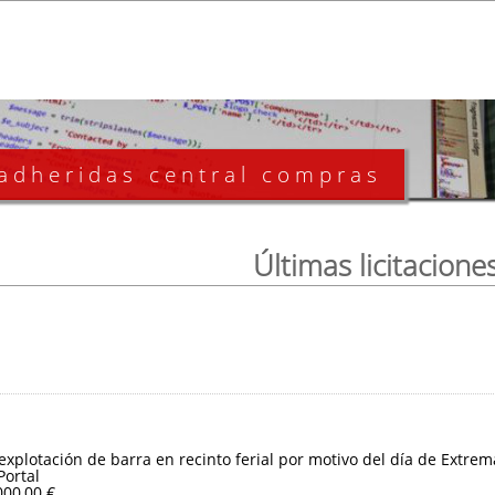
 adheridas central compras
Últimas licitacione
 explotación de barra en recinto ferial por motivo del día de Extre
Portal
000,00 €