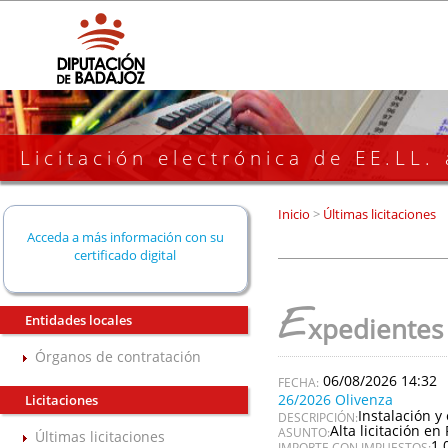
Licitación electrónica de EE.LL.
Inicio
>
Últimas licitaciones
Acceda a más información con su
certificado digital
E
Entidades locales
xpedientes
Órganos de contratación
06/08/2026 14:32
26/2026 Olivenza
Licitaciones
Instalación y
DESCRIPCIÓN:
Alta licitación en 
ASUNTO:
Últimas licitaciones
1.
IMPORTE CON IMPUESTOS: