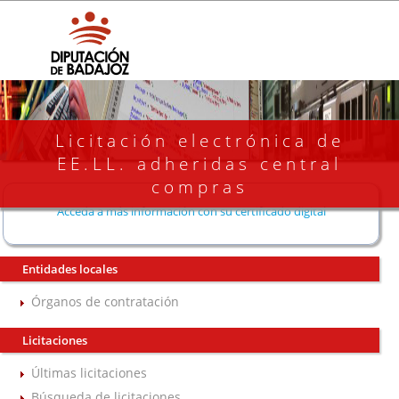
Licitación electrónica de
EE.LL. adheridas central
compras
Acceda a más información con su certificado digital
Entidades locales
Órganos de contratación
Licitaciones
Últimas licitaciones
Búsqueda de licitaciones