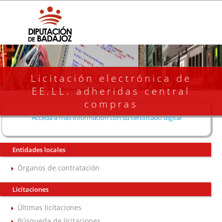
Licitación electrónica de
EE.LL. adheridas central
compras
Acceda a más información con su certificado digital
Entidades locales
Órganos de contratación
Licitaciones
Últimas licitaciones
Búsqueda de licitaciones