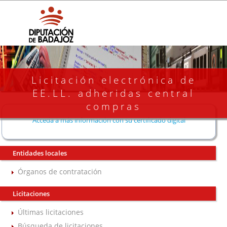
Licitación electrónica de
EE.LL. adheridas central
compras
Acceda a más información con su certificado digital
Entidades locales
Órganos de contratación
Licitaciones
Últimas licitaciones
Búsqueda de licitaciones