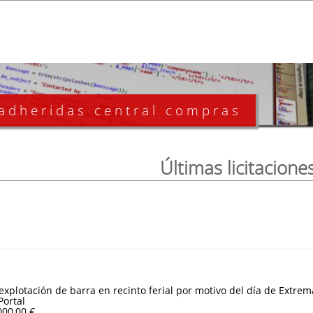
 adheridas central compras
Últimas licitacione
 explotación de barra en recinto ferial por motivo del día de Extre
Portal
000,00 €