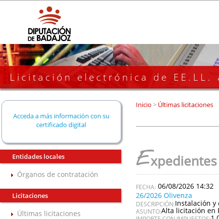
Licitación electrónica de EE.LL.
Inicio
>
Últimas licitaciones
Acceda a más información con su
certificado digital
E
Entidades locales
xpedientes
Órganos de contratación
06/08/2026 14:32
26/2026 Olivenza
Licitaciones
Instalación y
DESCRIPCIÓN:
Alta licitación en 
ASUNTO:
Últimas licitaciones
1.
IMPORTE CON IMPUESTOS: