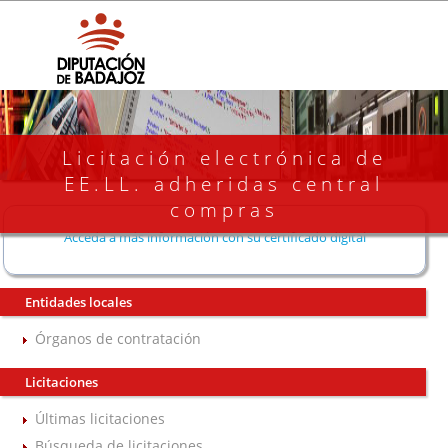
Licitación electrónica de
EE.LL. adheridas central
compras
Acceda a más información con su certificado digital
Entidades locales
Órganos de contratación
Licitaciones
Últimas licitaciones
Búsqueda de licitaciones