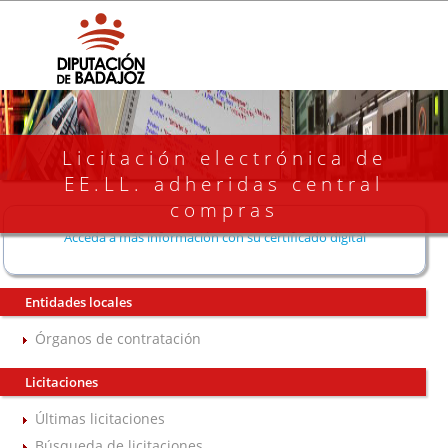
Licitación electrónica de
EE.LL. adheridas central
compras
Acceda a más información con su certificado digital
Entidades locales
Órganos de contratación
Licitaciones
Últimas licitaciones
Búsqueda de licitaciones