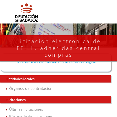
Licitación electrónica de
EE.LL. adheridas central
compras
Acceda a más información con su certificado digital
Entidades locales
Órganos de contratación
Licitaciones
Últimas licitaciones
Búsqueda de licitaciones