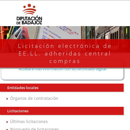
Licitación electrónica de
EE.LL. adheridas central
compras
Acceda a más información con su certificado digital
Entidades locales
Órganos de contratación
Licitaciones
Últimas licitaciones
Búsqueda de licitaciones