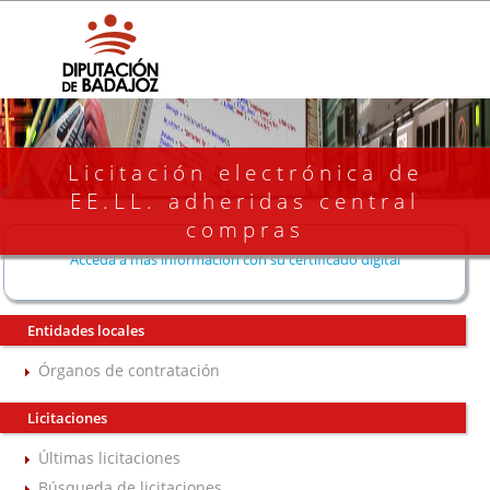
Licitación electrónica de
EE.LL. adheridas central
compras
Acceda a más información con su certificado digital
Entidades locales
Órganos de contratación
Licitaciones
Últimas licitaciones
Búsqueda de licitaciones