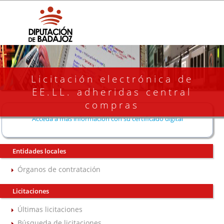
Licitación electrónica de
EE.LL. adheridas central
compras
Acceda a más información con su certificado digital
Entidades locales
Órganos de contratación
Licitaciones
Últimas licitaciones
Búsqueda de licitaciones