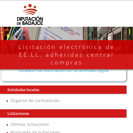
Licitación electrónica de
EE.LL. adheridas central
compras
Acceda a más información con su certificado digital
Entidades locales
Órganos de contratación
Licitaciones
Últimas licitaciones
Búsqueda de licitaciones