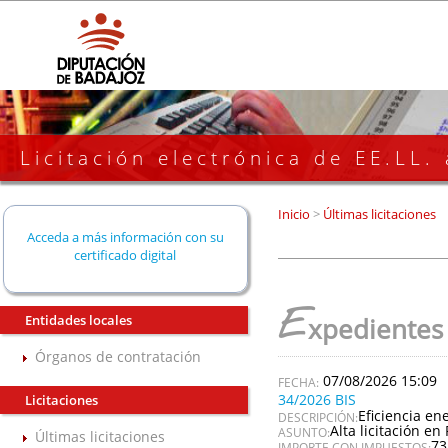
Licitación electrónica de EE.LL.
Inicio
>
Últimas licitaciones
Acceda a más información con su
certificado digital
E
Entidades locales
xpedientes
Órganos de contratación
07/08/2026 15:09
34/2026 BIS
Licitaciones
Eficiencia en
DESCRIPCIÓN:
Alta licitación en 
ASUNTO:
Últimas licitaciones
73
IMPORTE CON IMPUESTOS: