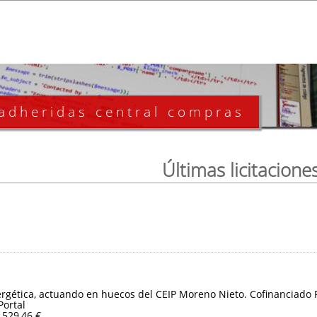
 adheridas central compras
Últimas licitacione
ergética, actuando en huecos del CEIP Moreno Nieto. Cofinanciado
Portal
.529,46 €