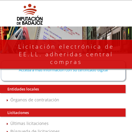
Licitación electrónica de
EE.LL. adheridas central
compras
Acceda a más información con su certificado digital
Entidades locales
Órganos de contratación
Licitaciones
Últimas licitaciones
Búsqueda de licitaciones