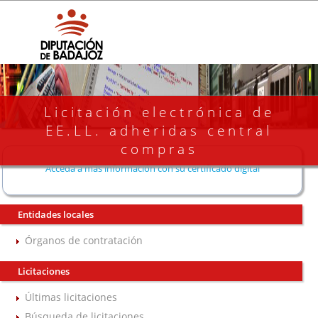
Licitación electrónica de
EE.LL. adheridas central
compras
Acceda a más información con su certificado digital
Entidades locales
Órganos de contratación
Licitaciones
Últimas licitaciones
Búsqueda de licitaciones