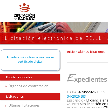
Licitación electrónica de EE.LL.
Inicio
>
Últimas licitaciones
Acceda a más información con su
certificado digital
E
Entidades locales
xpedientes
Órganos de contratación
07/08/2026 15:09
34/2026 BIS
Licitaciones
Eficiencia en
DESCRIPCIÓN:
Alta licitación en 
ASUNTO:
Últimas licitaciones
73
IMPORTE CON IMPUESTOS: