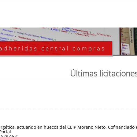
 adheridas central compras
Últimas licitacione
ergética, actuando en huecos del CEIP Moreno Nieto. Cofinanciado
Portal
.529,46 €