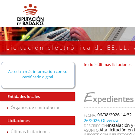
Licitación electrónica de EE.LL.
Inicio
>
Últimas licitaciones
Acceda a más información con su
certificado digital
E
Entidades locales
xpedientes
Órganos de contratación
06/08/2026 14:32
26/2026 Olivenza
Licitaciones
Instalación y
DESCRIPCIÓN:
Alta licitación en 
ASUNTO:
Últimas licitaciones
1.
IMPORTE CON IMPUESTOS: