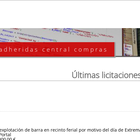
 adheridas central compras
Últimas licitacione
 explotación de barra en recinto ferial por motivo del día de Extre
Portal
000,00 €