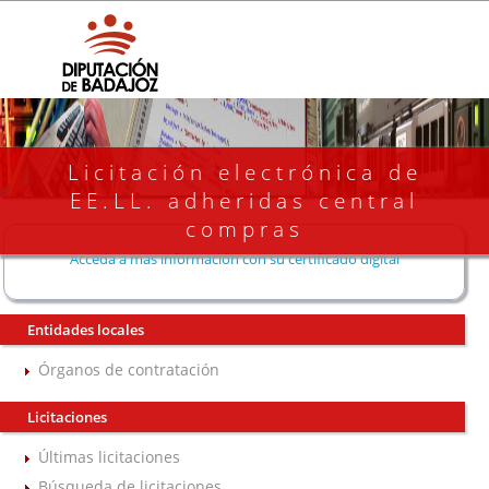
Licitación electrónica de
EE.LL. adheridas central
compras
Acceda a más información con su certificado digital
Entidades locales
Órganos de contratación
Licitaciones
Últimas licitaciones
Búsqueda de licitaciones