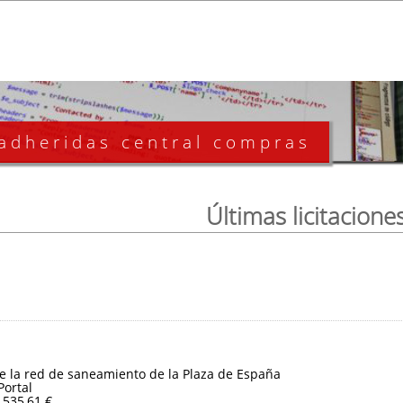
 adheridas central compras
Últimas licitacione
e la red de saneamiento de la Plaza de España
Portal
.535,61 €