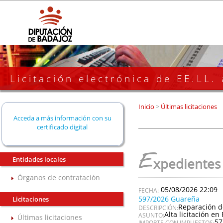
Licitación electrónica de EE.LL.
Inicio
>
Últimas licitaciones
Acceda a más información con su
certificado digital
E
Entidades locales
xpedientes
Órganos de contratación
05/08/2026 22:09
597/2026 Guareña
Licitaciones
Reparación d
DESCRIPCIÓN:
Alta licitación en 
ASUNTO:
Últimas licitaciones
57
IMPORTE CON IMPUESTOS: