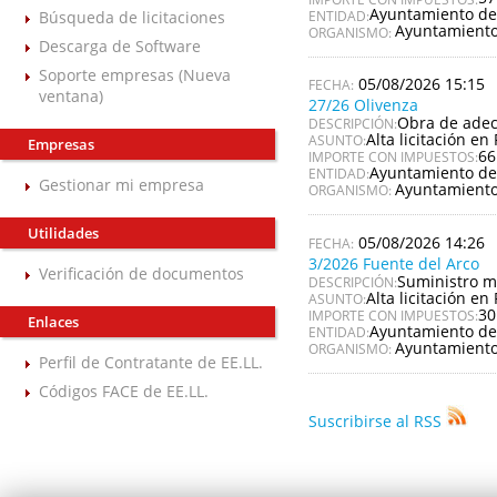
Ayuntamiento d
Búsqueda de licitaciones
ENTIDAD:
Ayuntamient
ORGANISMO:
Descarga de Software
Soporte empresas (Nueva
05/08/2026 15:15
ventana)
27/26 Olivenza
Obra de adecu
DESCRIPCIÓN:
Alta licitación en 
ASUNTO:
Empresas
66
IMPORTE CON IMPUESTOS:
Ayuntamiento de
ENTIDAD:
Gestionar mi empresa
Ayuntamiento
ORGANISMO:
Utilidades
05/08/2026 14:26
3/2026 Fuente del Arco
Verificación de documentos
Suministro m
DESCRIPCIÓN:
Alta licitación en 
ASUNTO:
30
IMPORTE CON IMPUESTOS:
Enlaces
Ayuntamiento de
ENTIDAD:
Ayuntamiento
ORGANISMO:
Perfil de Contratante de EE.LL.
Códigos FACE de EE.LL.
Suscribirse al RSS