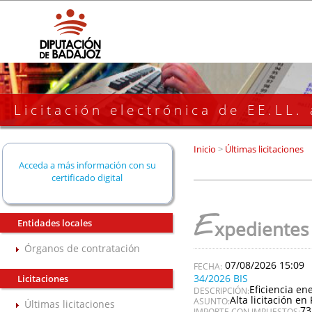
Licitación electrónica de EE.LL.
Inicio
>
Últimas licitaciones
Acceda a más información con su
certificado digital
E
Entidades locales
xpedientes
Órganos de contratación
07/08/2026 15:09
34/2026 BIS
Licitaciones
Eficiencia en
DESCRIPCIÓN:
Alta licitación en 
ASUNTO:
Últimas licitaciones
73
IMPORTE CON IMPUESTOS: