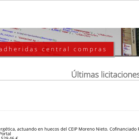
 adheridas central compras
Últimas licitacione
ergética, actuando en huecos del CEIP Moreno Nieto. Cofinanciado
Portal
.529,46 €