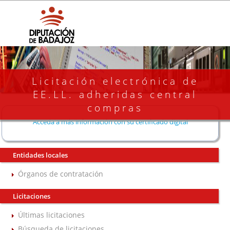
Licitación electrónica de
EE.LL. adheridas central
compras
Acceda a más información con su certificado digital
Entidades locales
Órganos de contratación
Licitaciones
Últimas licitaciones
Búsqueda de licitaciones